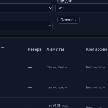
Порядок
Применить
 …
Резерв
Лимиты
Комиссии
—
min: —, max: —
from: —, to: —
—
min: —, max: —
from: —, to: —
min: 61.53, max:
—
from: —, to: —